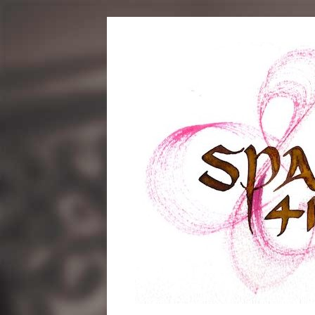
コ
ン
テ
ン
ツ
へ
ス
キ
ッ
プ