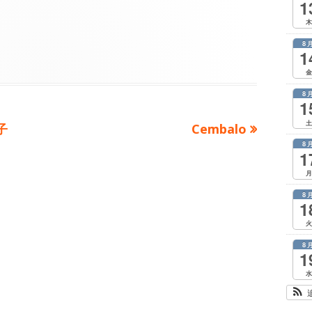
1
木
8
1
金
8
1
土
次
子
Cembalo
8
の
1
記
月
事：
8
1
火
8
1
水