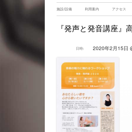
メ
施設/設備
利用案内
アクセス
イ
『発声と発音講座』
ン
メ
2020年2月15日 @ 
日時:
ニ
ュ
ー