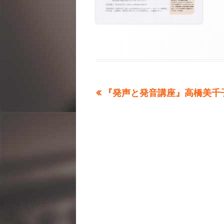
前
『発声と発音講座』高橋美千
投
の
稿
記
事：
ナ
ビ
ゲ
ー