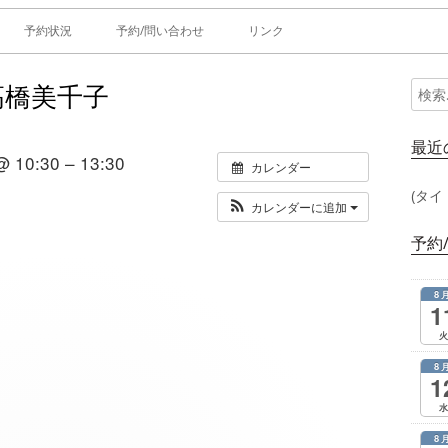
予約状況
予約/問い合わせ
リンク
高橋美千子
検
メ
索:
イ
最近
10:30 – 13:30
カレンダー
ン
(タイ
カレンダーに追加
サ
予約
イ
8
ド
1
火
バ
8
1
ー
水
8