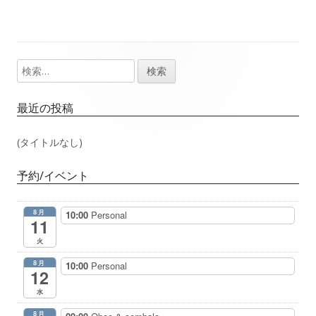
日
者
検
メ
索:
イ
最近の投稿
ン
(タイトルなし)
サ
予約/イベント
イ
8月
10:00
Personal
ド
11
火
バ
8月
10:00
Personal
12
ー
水
8月