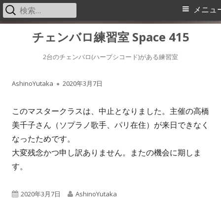
検
メ
メニュ
索:
イ
コ
チェンバロ練習室 Space 415
ン
ン
テ
2台のチェンバロ(ハープシコード)がある練習室
メ
ン
作
公
AshinoYutaka
2020年3月7日
ツ
ニ
へ
成
開
このマスタークラスは、中止となりました。主催の高橋
ス
ュ
者
日
美千子さん（ソプラノ歌手、パリ在住）が来日できなく
キ
ー
なったためです。
ッ
大変残念かつ申し訳ありません。またの機会に期しま
プ
す。
公
作
2020年3月7日
AshinoYutaka
開
成