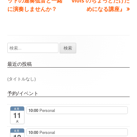
ットの通奏低音と一緒
viols のちょっとだけた
稿
記
記
に演奏しませんか？
めになる講座』
事：
事：
ナ
ビ
ゲ
検
メ
索:
ー
イ
最近の投稿
シ
ン
(タイトルなし)
ョ
サ
予約/イベント
ン
イ
8月
10:00
Personal
ド
11
火
バ
8月
10:00
Personal