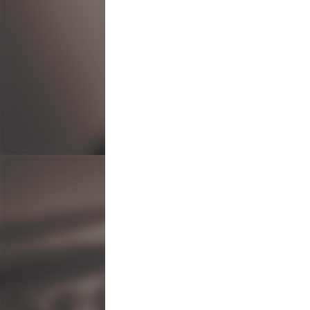
ビ
ゲ
ー
シ
ョ
ン