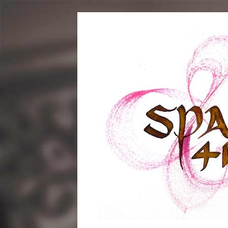
コ
ン
テ
ン
ツ
へ
ス
キ
ッ
プ