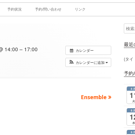
予約状況
予約/問い合わせ
リンク
検
メ
索:
イ
最近
14:00 – 17:00
カレンダー
ン
(タイ
カレンダーに追加
サ
予約
イ
8
ド
1
次
Ensemble
火
の
バ
8
記
1
ー
事：
水
8