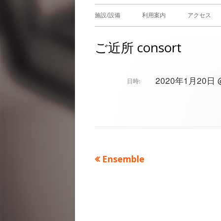
メ
施設/設備
利用案内
アクセス
イ
ご近所 consort
ン
メ
2020年1月20日 @ 
日時:
ニ
ュ
ー
前
Ensemble
投
の
稿
記
事：
ナ