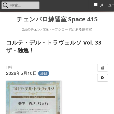
検
メ
メニュ
索:
イ
コ
チェンバロ練習室 Space 415
ン
ン
テ
2台のチェンバロ(ハープシコード)がある練習室
メ
ン
コルテ・デル・トラヴェルソ Vol. 33
ツ
ニ
ザ・独逸！
へ
ス
ュ
キ
日時:
ー
2026年5月10日
ッ
終日
プ