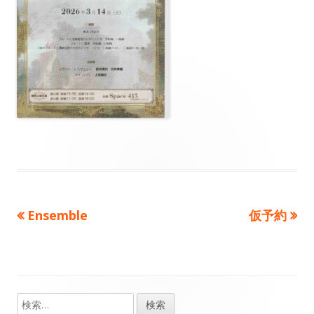
前
次
Ensemble
仮予約
投
の
の
稿
記
記
事：
事：
ナ
検
メ
ビ