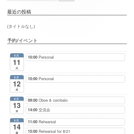
索:
イ
ゲ
最近の投稿
ン
ー
(タイトルなし)
サ
シ
予約/イベント
イ
ョ
8月
10:00
Personal
ド
11
ン
火
バ
8月
10:00
Personal
12
ー
水
8月
09:00
Oboe & cembalo
13
14:00
交流会
木
8月
11:00
Rehearsal
14
15:00
Rehearsal for 8/21
金