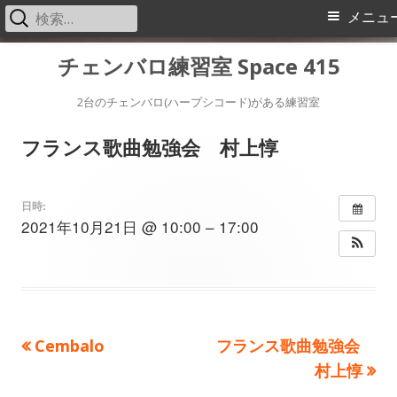
検
メ
メニュ
索:
イ
コ
チェンバロ練習室 Space 415
ン
ン
テ
2台のチェンバロ(ハープシコード)がある練習室
メ
ン
フランス歌曲勉強会 村上惇
ツ
ニ
へ
ス
ュ
日時:
2021年10月21日 @ 10:00 – 17:00
キ
ー
ッ
プ
前
次
Cembalo
フランス歌曲勉強会
投
の
の
村上惇
稿
記
記