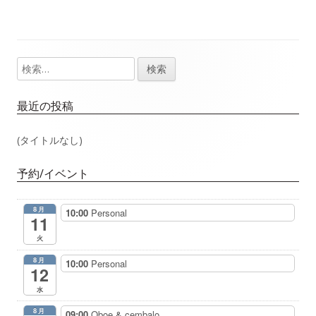
事：
事：
ナ
ビ
検
メ
ゲ
索:
イ
最近の投稿
ー
ン
(タイトルなし)
シ
サ
ョ
予約/イベント
イ
ン
8月
10:00
Personal
ド
11
火
バ
8月
10:00
Personal
12
ー
水
8月
09:00
Oboe & cembalo