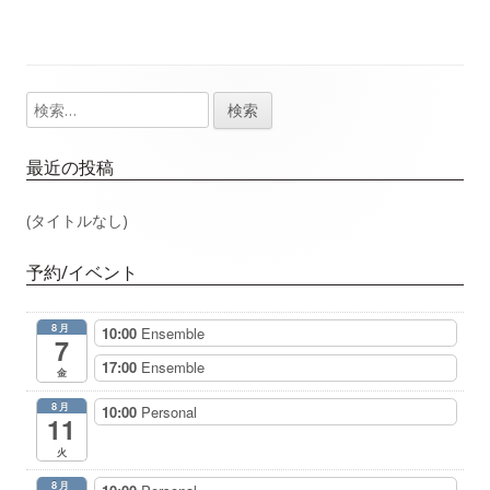
稿
記
記
事：
事：
ナ
検
メ
ビ
索:
イ
ゲ
最近の投稿
ン
ー
(タイトルなし)
サ
シ
予約/イベント
イ
ョ
8月
10:00
Ensemble
ド
7
ン
17:00
Ensemble
金
バ
8月
10:00
Personal
11
ー
火
8月