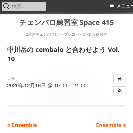
検
メ
メニュ
索:
イ
コ
チェンバロ練習室 Space 415
ン
ン
テ
2台のチェンバロ(ハープシコード)がある練習室
メ
ン
中川岳の cembalo と合わせよう Vol.
ツ
ニ
10
へ
ス
ュ
キ
日時:
ー
2020年12月16日 @ 10:00 – 21:00
ッ
プ
前
次
Ensemble
Ensemble
投
の
の