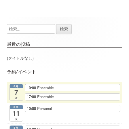
稿
記
記
事：
事：
ナ
検
メ
ビ
索:
イ
ゲ
最近の投稿
ン
ー
(タイトルなし)
サ
シ
予約/イベント
イ
ョ
8月
10:00
Ensemble
ド
7
ン
17:00
Ensemble
金
バ
8月
10:00
Personal
11
ー
火
8月