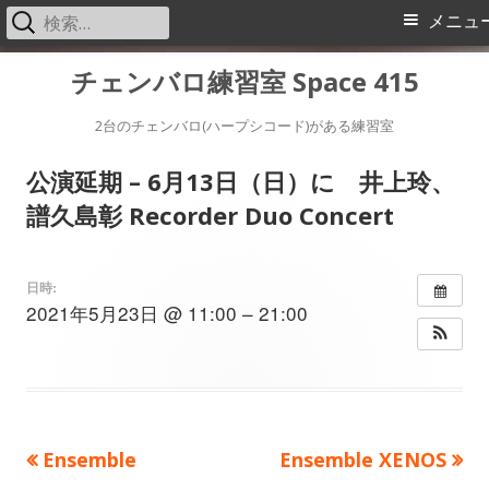
検
メ
メニュ
索:
イ
コ
チェンバロ練習室 Space 415
ン
ン
テ
2台のチェンバロ(ハープシコード)がある練習室
メ
ン
公演延期 – 6月13日（日）に 井上玲、
ツ
ニ
譜久島彰 Recorder Duo Concert
へ
ス
ュ
キ
日時:
ー
2021年5月23日 @ 11:00 – 21:00
ッ
プ
前
次
Ensemble
Ensemble XENOS
投
の
の