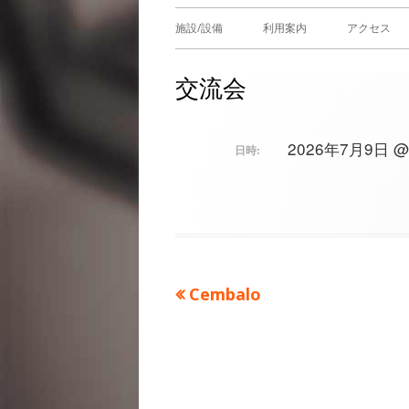
メ
施設/設備
利用案内
アクセス
イ
交流会
ン
メ
2026年7月9日 @ 1
日時:
ニ
ュ
ー
前
Cembalo
投
の
稿
記
事：
ナ