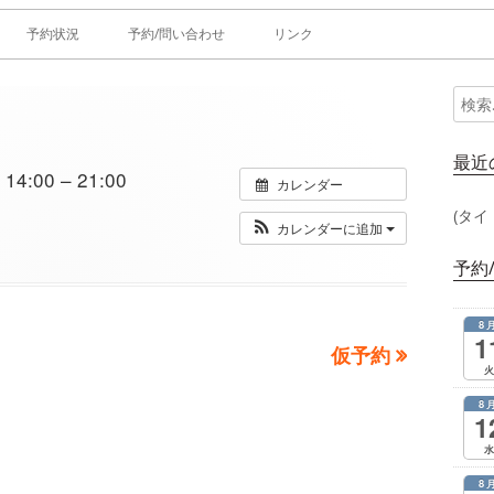
予約状況
予約/問い合わせ
リンク
検
メ
索:
イ
最近
4:00 – 21:00
カレンダー
ン
(タイ
カレンダーに追加
サ
予約
イ
8
ド
1
次
仮予約
火
の
バ
8
記
1
ー
事：
水
8