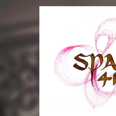
コ
ン
テ
ン
ツ
へ
ス
キ
ッ
プ