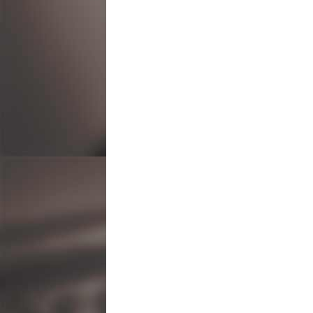
ビ
ゲ
ー
シ
ョ
ン