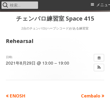
検
メ
メニュ
索:
イ
コ
チェンバロ練習室 Space 415
ン
ン
テ
2台のチェンバロ(ハープシコード)がある練習室
メ
ン
Rehearsal
ツ
ニ
へ
ス
ュ
日時:
2021年8月29日 @ 13:00 – 19:00
キ
ー
ッ
プ
前
次
ENOSH
Cembalo
投
の
の
稿
記
記