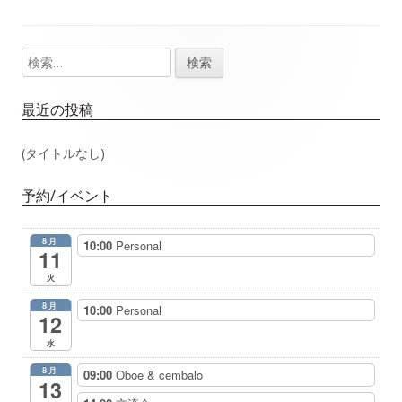
事：
事：
ナ
検
メ
ビ
索:
イ
ゲ
最近の投稿
ン
ー
(タイトルなし)
サ
シ
予約/イベント
イ
ョ
8月
10:00
Personal
ド
11
ン
火
バ
8月
10:00
Personal
12
ー
水
8月
09:00
Oboe & cembalo
13