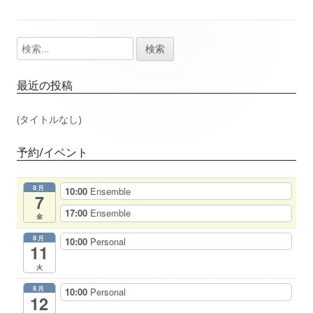
事：
事：
ナ
検
メ
ビ
索:
イ
ゲ
最近の投稿
ン
ー
(タイトルなし)
サ
シ
予約/イベント
イ
ョ
8月
10:00
Ensemble
ド
7
ン
17:00
Ensemble
金
バ
8月
10:00
Personal
11
ー
火
8月
10:00
Personal
12