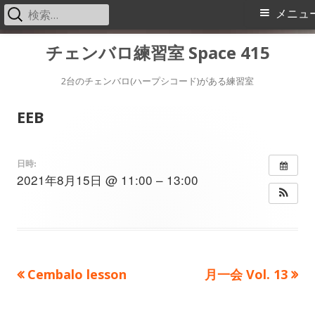
検
メ
メニュ
索:
イ
コ
チェンバロ練習室 Space 415
ン
ン
テ
2台のチェンバロ(ハープシコード)がある練習室
メ
ン
EEB
ツ
ニ
へ
ス
ュ
日時:
2021年8月15日 @ 11:00 – 13:00
キ
ー
ッ
プ
前
次
Cembalo lesson
月一会 Vol. 13
投
の
の
稿
記
記