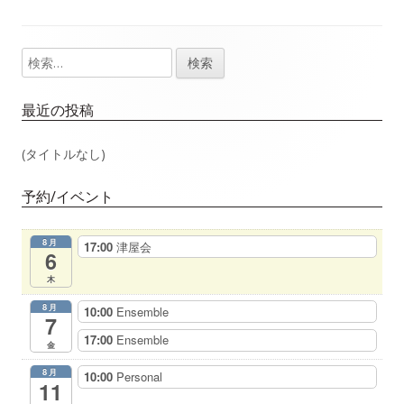
事：
事：
ナ
検
メ
ビ
索:
イ
ゲ
最近の投稿
ン
ー
(タイトルなし)
サ
シ
予約/イベント
イ
ョ
8月
17:00
津屋会
ド
6
ン
木
バ
8月
10:00
Ensemble
7
ー
17:00
Ensemble
金
8月
10:00
Personal
11