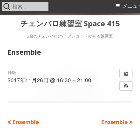
検
メ
メニュ
索:
イ
コ
チェンバロ練習室 Space 415
ン
ン
テ
2台のチェンバロ(ハープシコード)がある練習室
メ
ン
Ensemble
ツ
ニ
へ
ス
ュ
日時:
2017年11月26日 @ 16:30 – 21:00
キ
ー
ッ
プ
前
次
Ensemble
Ensemble
投
の
の
稿
記
記