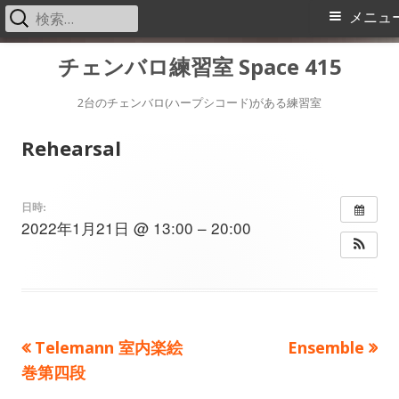
検
メ
メニュ
索:
イ
コ
チェンバロ練習室 Space 415
ン
ン
テ
2台のチェンバロ(ハープシコード)がある練習室
メ
ン
Rehearsal
ツ
ニ
へ
ス
ュ
日時:
2022年1月21日 @ 13:00 – 20:00
キ
ー
ッ
プ
前
次
Telemann 室内楽絵
Ensemble
投
の
の
巻第四段
稿
記
記