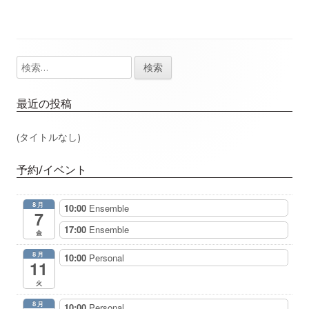
事：
事：
ナ
ビ
検
メ
ゲ
索:
イ
最近の投稿
ー
ン
(タイトルなし)
シ
サ
ョ
予約/イベント
イ
ン
8月
10:00
Ensemble
ド
7
17:00
Ensemble
金
バ
8月
10:00
Personal
11
ー
火
8月
10:00
Personal