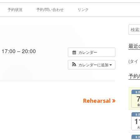
予約状況
予約/問い合わせ
リンク
検
メ
索:
イ
最近
7:00 – 20:00
カレンダー
ン
(タイ
カレンダーに追加
サ
予約
イ
8
ド
次
Rehearsal
金
の
バ
8
記
1
ー
事：
火
8