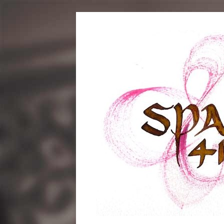
コ
ン
テ
ン
ツ
へ
ス
キ
ッ
プ