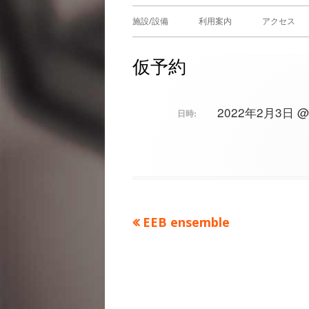
メ
施設/設備
利用案内
アクセス
イ
仮予約
ン
メ
2022年2月3日 @ 1
日時:
ニ
ュ
ー
前
EEB ensemble
投
の
稿
記
事：
ナ