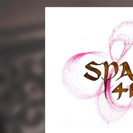
コ
ン
テ
ン
ツ
へ
ス
キ
ッ
プ