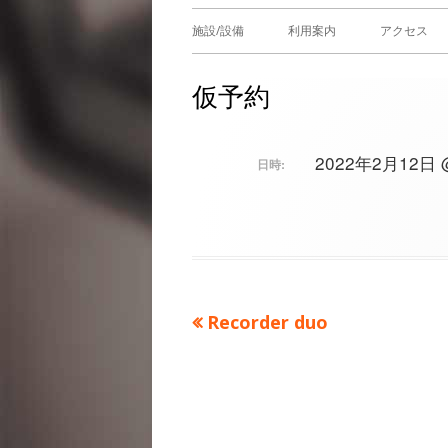
メ
施設/設備
利用案内
アクセス
イ
仮予約
ン
メ
2022年2月12日 @ 
日時:
ニ
ュ
ー
前
Recorder duo
投
の
稿
記
事：
ナ