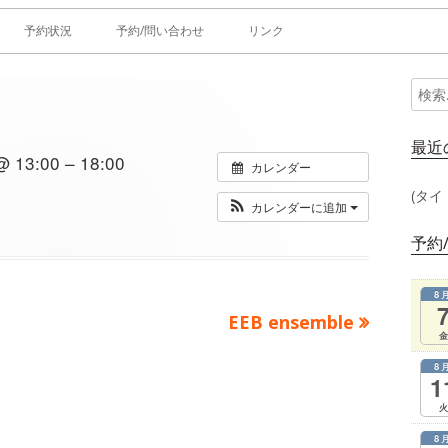
予約状況
予約/問い合わせ
リンク
検
メ
索:
イ
最近
13:00 – 18:00
カレンダー
ン
(タイ
カレンダーに追加
サ
予約
イ
8
ド
次
EEB ensemble
金
の
バ
8
記
1
ー
事：
火
8