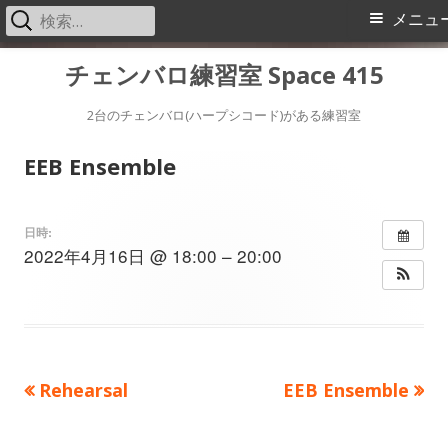
検
メ
メニュ
索:
イ
コ
チェンバロ練習室 Space 415
ン
ン
テ
2台のチェンバロ(ハープシコード)がある練習室
メ
ン
EEB Ensemble
ツ
ニ
へ
ス
ュ
日時:
2022年4月16日 @ 18:00 – 20:00
キ
ー
ッ
プ
前
次
Rehearsal
EEB Ensemble
投
の
の
稿
記
記