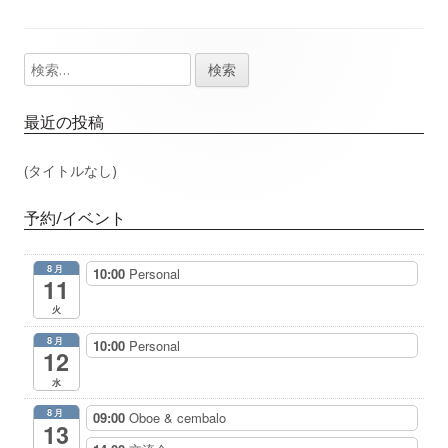
事：
事：
ナ
検
メ
ビ
索:
イ
ゲ
最近の投稿
ン
ー
(タイトルなし)
サ
シ
予約/イベント
イ
ョ
8月
10:00
Personal
ド
11
ン
火
バ
8月
10:00
Personal
12
ー
水
8月
09:00
Oboe & cembalo
13