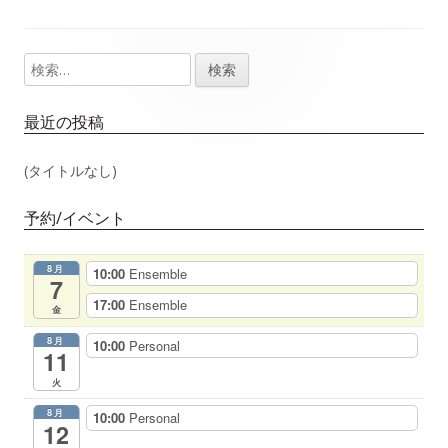
事：
事：
ナ
検
メ
ビ
索:
イ
ゲ
最近の投稿
ン
ー
(タイトルなし)
サ
シ
予約/イベント
イ
ョ
8月
10:00
Ensemble
ド
7
ン
17:00
Ensemble
金
バ
8月
10:00
Personal
11
ー
火
8月
10:00
Personal
12