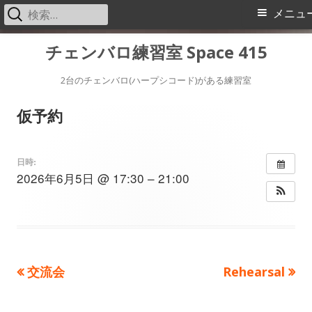
検
メ
メニュ
索:
イ
コ
チェンバロ練習室 Space 415
ン
ン
テ
2台のチェンバロ(ハープシコード)がある練習室
メ
ン
仮予約
ツ
ニ
へ
ス
ュ
日時:
2026年6月5日 @ 17:30 – 21:00
キ
ー
ッ
プ
前
次
交流会
Rehearsal
投
の
の
稿
記
記