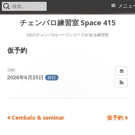
検
メ
メニュ
索:
イ
コ
チェンバロ練習室 Space 415
ン
ン
テ
2台のチェンバロ(ハープシコード)がある練習室
メ
ン
仮予約
ツ
ニ
へ
ス
ュ
日時:
2026年6月25日
キ
終日
ー
ッ
プ
前
次
Cembalo & seminar
仮予約
投
の
の
稿
記
記