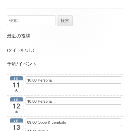
事：
事：
ナ
検
メ
ビ
索:
イ
ゲ
最近の投稿
ン
ー
(タイトルなし)
サ
シ
予約/イベント
イ
ョ
8月
10:00
Personal
ド
11
ン
火
バ
8月
10:00
Personal
12
ー
水
8月
09:00
Oboe & cembalo
13