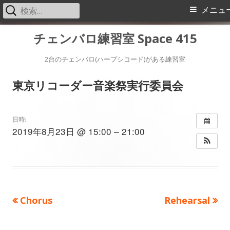
検
メ
メニュ
索:
イ
コ
チェンバロ練習室 Space 415
ン
ン
テ
2台のチェンバロ(ハープシコード)がある練習室
メ
ン
東京リコーダー音楽祭実行委員会
ツ
ニ
へ
ス
ュ
日時:
2019年8月23日 @ 15:00 – 21:00
キ
ー
ッ
プ
前
次
Chorus
Rehearsal
投
の
の
稿
記
記