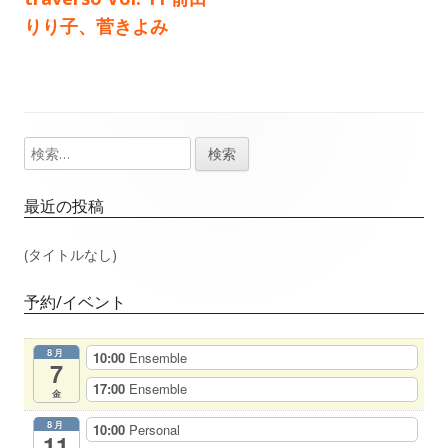
事：
事：
りり子、菅きよみ
ナ
ビ
ゲ
検
メ
ー
索:
イ
シ
最近の投稿
ン
ョ
(タイトルなし)
サ
ン
予約/イベント
イ
8月
10:00
Ensemble
ド
7
17:00
Ensemble
金
バ
8月
10:00
Personal
11