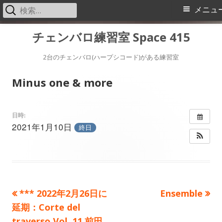
検
メ
メニュ
索:
イ
コ
チェンバロ練習室 Space 415
ン
ン
テ
2台のチェンバロ(ハープシコード)がある練習室
メ
ン
Minus one & more
ツ
ニ
へ
ス
ュ
日時:
2021年1月10日
キ
終日
ー
ッ
プ
前
次
*** 2022年2月26日に
Ensemble
投
の
の
延期：Corte del
稿
記
記
traverso Vol. 11 前田