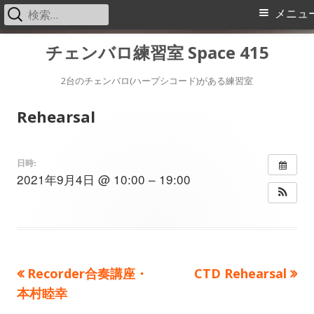
検
メ
メニュ
索:
イ
コ
チェンバロ練習室 Space 415
ン
ン
テ
2台のチェンバロ(ハープシコード)がある練習室
メ
ン
Rehearsal
ツ
ニ
へ
ス
ュ
日時:
2021年9月4日 @ 10:00 – 19:00
キ
ー
ッ
プ
前
次
Recorder合奏講座・
CTD Rehearsal
投
の
の
本村睦幸
稿
記
記