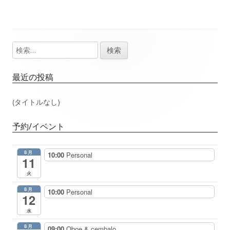
事：
事：
ナ
ビ
検
メ
ゲ
索:
イ
最近の投稿
ー
ン
(タイトルなし)
シ
サ
ョ
予約/イベント
イ
ン
8月
10:00
Personal
ド
11
火
バ
8月
10:00
Personal
12
ー
水
8月
09:00
Oboe & cembalo