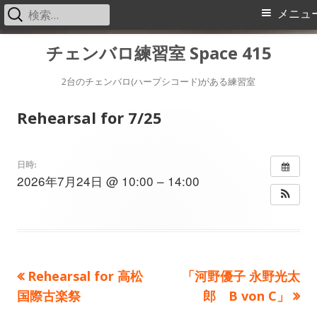
検
メ
メニュ
索:
イ
コ
チェンバロ練習室 Space 415
ン
ン
テ
2台のチェンバロ(ハープシコード)がある練習室
メ
ン
Rehearsal for 7/25
ツ
ニ
へ
ス
ュ
日時:
2026年7月24日 @ 10:00 – 14:00
キ
ー
ッ
プ
前
次
Rehearsal for 高松
「河野優子 永野光太
投
の
の
国際古楽祭
郎 B von C」
稿
記
記