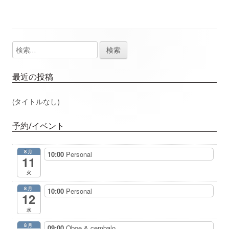
事：
事：
ナ
ビ
検
メ
ゲ
索:
イ
最近の投稿
ー
ン
(タイトルなし)
シ
サ
ョ
予約/イベント
イ
ン
8月
10:00
Personal
ド
11
火
バ
8月
10:00
Personal
12
ー
水
8月
09:00
Oboe & cembalo