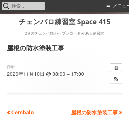
検
メ
メニュ
索:
イ
コ
チェンバロ練習室 Space 415
ン
ン
テ
2台のチェンバロ(ハープシコード)がある練習室
メ
ン
屋根の防水塗装工事
ツ
ニ
へ
ス
ュ
日時:
2020年11月10日 @ 08:00 – 17:00
キ
ー
ッ
プ
前
次
Cembalo
屋根の防水塗装工事
投
の
の
稿
記
記