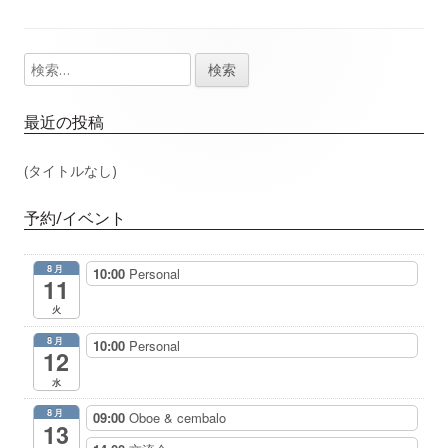
事：
事：
ナ
検
メ
ビ
索:
イ
ゲ
最近の投稿
ン
ー
(タイトルなし)
サ
シ
予約/イベント
イ
ョ
8月
10:00
Personal
ド
11
ン
火
バ
8月
10:00
Personal
12
ー
水
8月
09:00
Oboe & cembalo
13