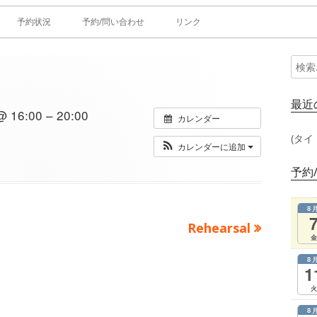
予約状況
予約/問い合わせ
リンク
検
メ
索:
イ
最近
16:00 – 20:00
カレンダー
ン
(タイ
カレンダーに追加
サ
予約
イ
8
ド
次
Rehearsal
金
の
バ
8
記
1
ー
事：
火
8