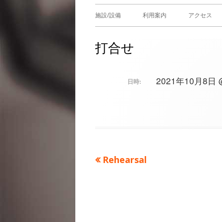
メ
施設/設備
利用案内
アクセス
イ
打合せ
ン
メ
2021年10月8日 @ 
日時:
ニ
ュ
ー
前
Rehearsal
投
の
稿
記
事：
ナ