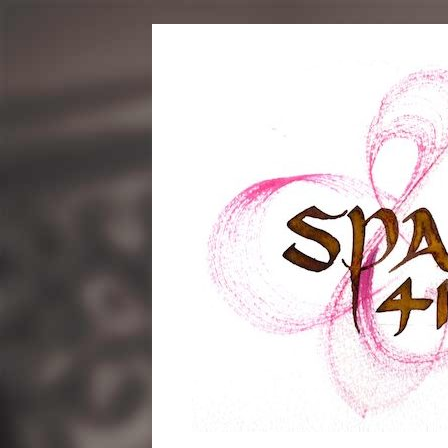
コ
ン
テ
ン
ツ
へ
ス
キ
ッ
プ