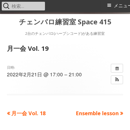
検
メ
メニュ
索:
イ
コ
チェンバロ練習室 Space 415
ン
ン
テ
2台のチェンバロ(ハープシコード)がある練習室
メ
ン
月一会 Vol. 19
ツ
ニ
へ
ス
ュ
日時:
2022年2月21日 @ 17:00 – 21:00
キ
ー
ッ
プ
前
次
月一会 Vol. 18
Ensemble lesson
投
の
の
稿
記
記