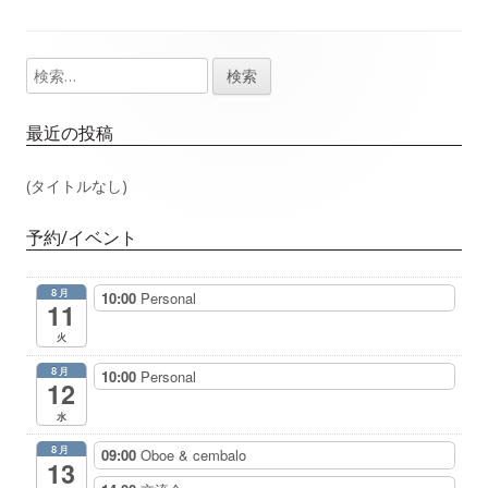
事：
事：
ナ
検
メ
ビ
索:
イ
ゲ
最近の投稿
ン
ー
(タイトルなし)
サ
シ
予約/イベント
イ
ョ
8月
10:00
Personal
ド
11
ン
火
バ
8月
10:00
Personal
12
ー
水
8月
09:00
Oboe & cembalo
13