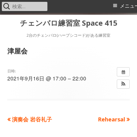
検
メ
メニュ
索:
イ
コ
チェンバロ練習室 Space 415
ン
ン
テ
2台のチェンバロ(ハープシコード)がある練習室
メ
ン
津屋会
ツ
ニ
へ
ス
ュ
日時:
2021年9月16日 @ 17:00 – 22:00
キ
ー
ッ
プ
前
次
演奏会 岩谷礼子
Rehearsal
投
の
の
稿
記
記