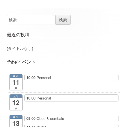
事：
事：
ナ
検
メ
ビ
索:
イ
ゲ
最近の投稿
ン
ー
(タイトルなし)
サ
シ
予約/イベント
イ
ョ
8月
10:00
Personal
ド
11
ン
火
バ
8月
10:00
Personal
12
ー
水
8月
09:00
Oboe & cembalo
13