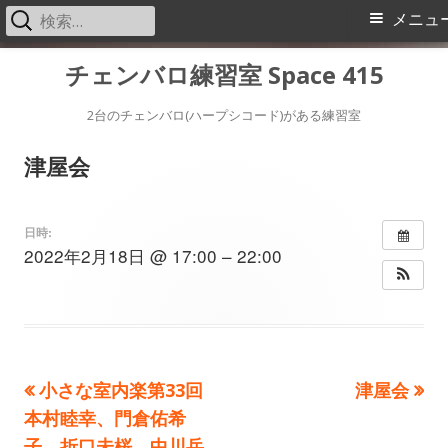
検
メ
メニュ
索:
イ
コ
チェンバロ練習室 Space 415
ン
ン
テ
2台のチェンバロ(ハープシコード)がある練習室
メ
ン
津屋会
ツ
ニ
へ
ス
ュ
日時:
2022年2月18日 @ 17:00 – 22:00
キ
ー
ッ
プ
前
次
小さな室内楽第33回
津屋会
投
の
の
本村睦幸、門倉佑希
稿
記
記
子、折口未桜、中川岳