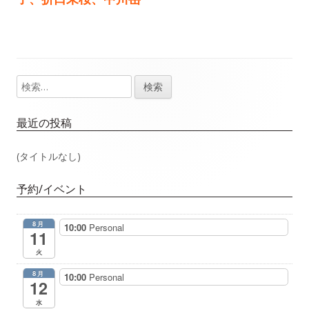
事：
事：
ナ
ビ
ゲ
検
メ
索:
ー
イ
最近の投稿
シ
ン
(タイトルなし)
ョ
サ
予約/イベント
ン
イ
8月
10:00
Personal
ド
11
火
バ
8月
10:00
Personal
12
ー
水