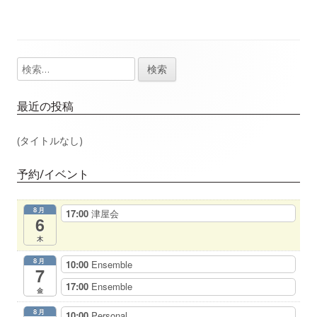
事：
事：
ナ
ビ
検
メ
ゲ
索:
イ
最近の投稿
ー
ン
(タイトルなし)
シ
サ
ョ
予約/イベント
イ
ン
8月
17:00
津屋会
ド
6
木
バ
8月
10:00
Ensemble
7
ー
17:00
Ensemble
金
8月
10:00
Personal