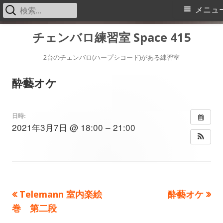
検
メ
メニュ
索:
イ
コ
チェンバロ練習室 Space 415
ン
ン
テ
2台のチェンバロ(ハープシコード)がある練習室
メ
ン
酔藝オケ
ツ
ニ
へ
ス
ュ
日時:
2021年3月7日 @ 18:00 – 21:00
キ
ー
ッ
プ
前
次
Telemann 室内楽絵
酔藝オケ
投
の
の
巻 第二段
稿
記
記