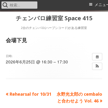
検
メ
メニュ
索:
イ
コ
チェンバロ練習室 Space 415
ン
ン
テ
2台のチェンバロ(ハープシコード)がある練習室
メ
ン
会場下見
ツ
ニ
へ
ス
ュ
日時:
2026年6月25日 @ 16:30 – 17:30
キ
ー
ッ
プ
前
次
Rehearsal for 10/31
永野光太郎の cembalo
投
の
の
と合わせよう Vol. 46
稿
記
記