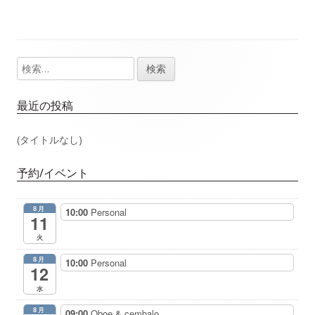
事：
事：
ナ
ビ
検
メ
ゲ
索:
イ
最近の投稿
ー
ン
(タイトルなし)
シ
サ
ョ
予約/イベント
イ
ン
8月
10:00
Personal
ド
11
火
バ
8月
10:00
Personal
12
ー
水
8月
09:00
Oboe & cembalo