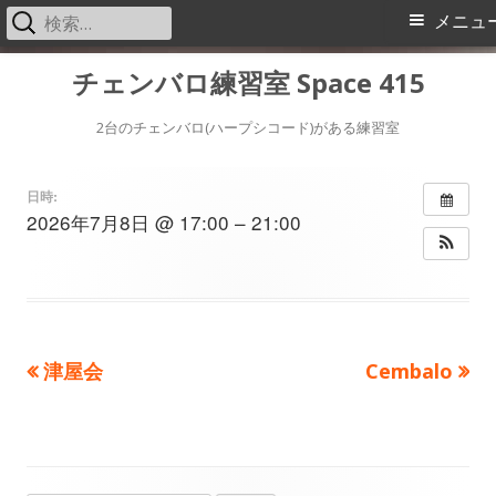
検
メ
メニュ
索:
イ
コ
チェンバロ練習室 Space 415
ン
ン
テ
2台のチェンバロ(ハープシコード)がある練習室
メ
ン
ツ
日時:
ニ
2026年7月8日 @ 17:00 – 21:00
へ
ス
ュ
キ
ー
ッ
プ
前
次
津屋会
Cembalo
投
の
の
稿
記
記
事：
事：
ナ