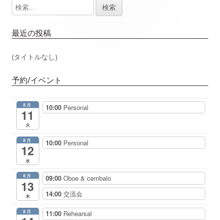
検
メ
ビ
索:
イ
ゲ
最近の投稿
ン
ー
(タイトルなし)
サ
シ
予約/イベント
イ
ョ
8月
10:00
Personal
ド
11
ン
火
バ
8月
10:00
Personal
12
ー
水
8月
09:00
Oboe & cembalo
13
14:00
交流会
木
8月
11:00
Rehearsal