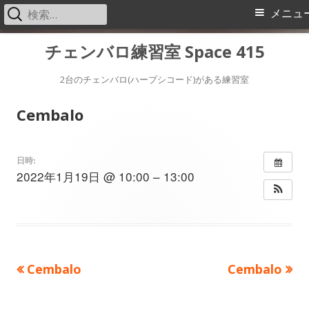
検
メ
メニュ
索:
イ
コ
チェンバロ練習室 Space 415
ン
ン
テ
2台のチェンバロ(ハープシコード)がある練習室
メ
ン
Cembalo
ツ
ニ
へ
ス
ュ
日時:
2022年1月19日 @ 10:00 – 13:00
キ
ー
ッ
プ
前
次
Cembalo
Cembalo
投
の
の
稿
記
記