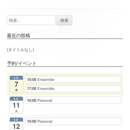
事：
事：
ナ
検
メ
ビ
索:
イ
ゲ
最近の投稿
ン
ー
(タイトルなし)
サ
シ
予約/イベント
イ
ョ
8月
10:00
Ensemble
ド
7
ン
17:00
Ensemble
金
バ
8月
10:00
Personal
11
ー
火
8月
10:00
Personal
12