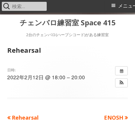
検
メ
メニュ
索:
イ
コ
チェンバロ練習室 Space 415
ン
ン
テ
2台のチェンバロ(ハープシコード)がある練習室
メ
ン
Rehearsal
ツ
ニ
へ
ス
ュ
日時:
2022年2月12日 @ 18:00 – 20:00
キ
ー
ッ
プ
前
次
Rehearsal
ENOSH
投
の
の
稿
記
記