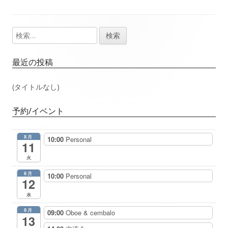
事：
事：
ナ
検
メ
ビ
索:
イ
ゲ
最近の投稿
ン
ー
(タイトルなし)
サ
シ
予約/イベント
イ
ョ
8月
10:00
Personal
ド
11
ン
火
バ
8月
10:00
Personal
12
ー
水
8月
09:00
Oboe & cembalo
13