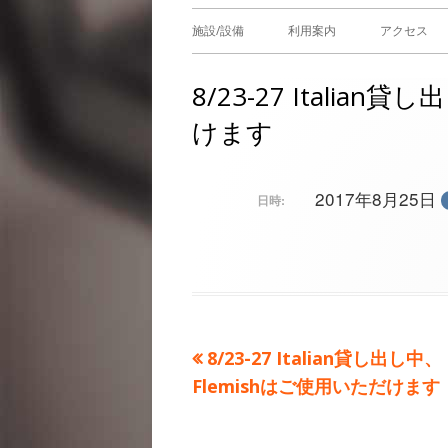
メ
施設/設備
利用案内
アクセス
イ
8/23-27 Italia
ン
けます
メ
ニ
2017年8月25日
日時:
ュ
ー
前
8/23-27 Italian貸し出し中、
投
の
Flemishはご使用いただけます
稿
記
事：