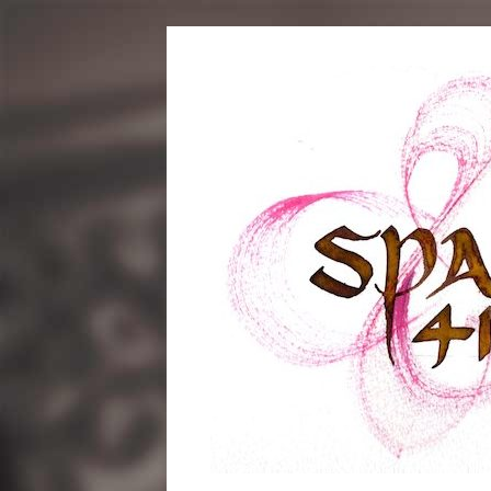
コ
ン
テ
ン
ツ
へ
ス
キ
ッ
プ