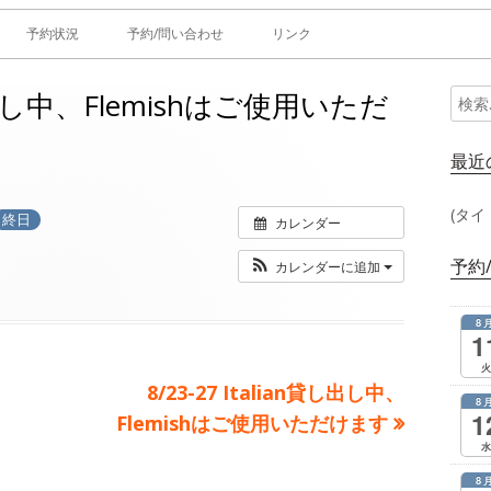
予約状況
予約/問い合わせ
リンク
n貸し出し中、Flemishはご使用いただ
検
メ
索:
イ
最近
ン
(タイ
終日
カレンダー
サ
予約
カレンダーに追加
イ
8
ド
1
火
バ
次
8/23-27 Italian貸し出し中、
8
1
の
Flemishはご使用いただけます
ー
水
記
事：
8