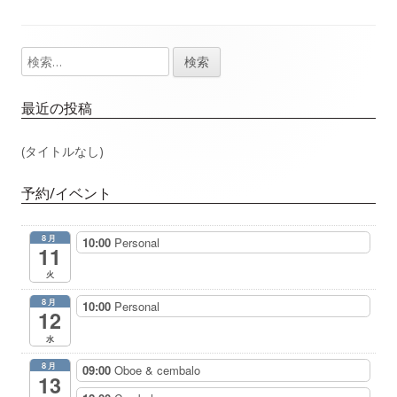
事：
事：
ナ
検
メ
ビ
索:
イ
ゲ
最近の投稿
ン
ー
(タイトルなし)
サ
シ
予約/イベント
イ
ョ
8月
10:00
Personal
ド
11
ン
火
バ
8月
10:00
Personal
12
ー
水
8月
09:00
Oboe & cembalo
13