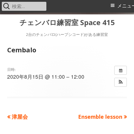
検
メ
メニュ
索:
イ
コ
チェンバロ練習室 Space 415
ン
ン
テ
2台のチェンバロ(ハープシコード)がある練習室
メ
ン
Cembalo
ツ
ニ
へ
ス
ュ
日時:
2020年8月15日 @ 11:00 – 12:00
キ
ー
ッ
プ
前
次
津屋会
Ensemble lesson
投
の
の
稿
記
記