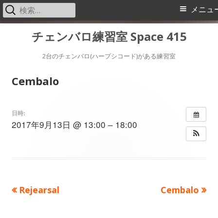
検
メ
メニュ
索:
イ
コ
チェンバロ練習室 Space 415
ン
ン
テ
2台のチェンバロ(ハープシコード)がある練習室
メ
ン
Cembalo
ツ
ニ
へ
ス
ュ
日時:
2017年9月13日 @ 13:00 – 18:00
キ
ー
ッ
プ
前
次
Rejearsal
Cembalo
投
の
の
稿
記
記