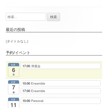
事：
事：
ナ
検
メ
ビ
索:
イ
ゲ
最近の投稿
ン
ー
(タイトルなし)
サ
シ
予約/イベント
イ
ョ
8月
17:00
津屋会
ド
6
ン
木
バ
8月
10:00
Ensemble
7
ー
17:00
Ensemble
金
8月
10:00
Personal
11