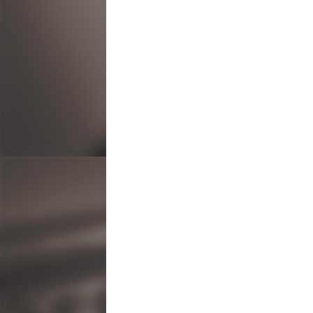
ビ
ゲ
ー
シ
ョ
ン