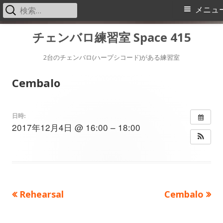
検
メ
メニュ
索:
イ
コ
チェンバロ練習室 Space 415
ン
ン
テ
2台のチェンバロ(ハープシコード)がある練習室
メ
ン
Cembalo
ツ
ニ
へ
ス
ュ
日時:
2017年12月4日 @ 16:00 – 18:00
キ
ー
ッ
プ
前
次
Rehearsal
Cembalo
投
の
の
稿
記
記