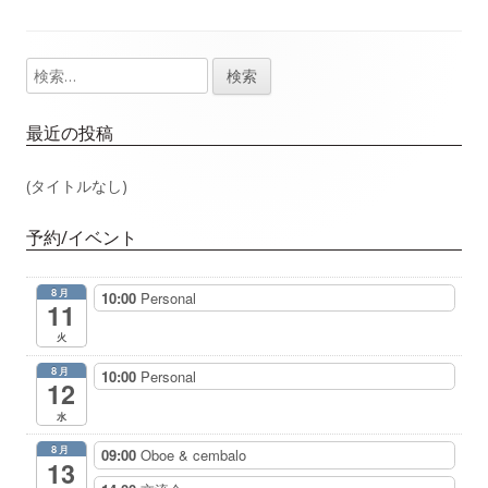
事：
事：
ナ
検
メ
ビ
索:
イ
ゲ
最近の投稿
ン
ー
(タイトルなし)
サ
シ
予約/イベント
イ
ョ
8月
10:00
Personal
ド
11
ン
火
バ
8月
10:00
Personal
12
ー
水
8月
09:00
Oboe & cembalo
13