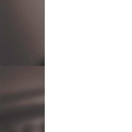
ビ
ゲ
ー
シ
ョ
ン