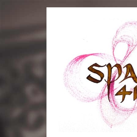
コ
ン
テ
ン
ツ
へ
ス
キ
ッ
プ