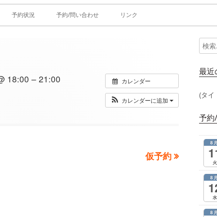
予約状況
予約/問い合わせ
リンク
検
メ
索:
イ
最近
18:00 – 21:00
カレンダー
ン
(タイ
カレンダーに追加
サ
予約
イ
8
ド
1
次
仮予約
火
の
バ
8
記
1
ー
事：
水
8