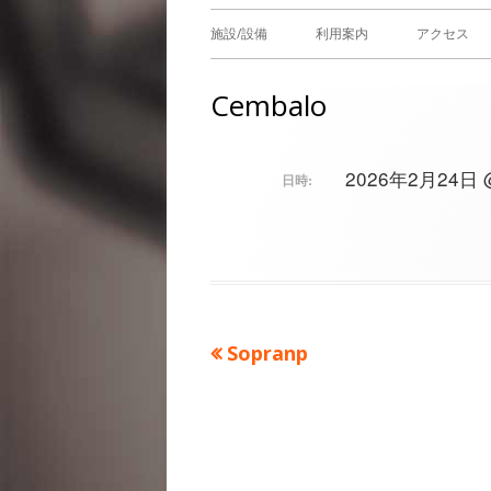
メ
施設/設備
利用案内
アクセス
イ
Cembalo
ン
メ
2026年2月24日 @ 
日時:
ニ
ュ
ー
前
Sopranp
投
の
稿
記
事：
ナ