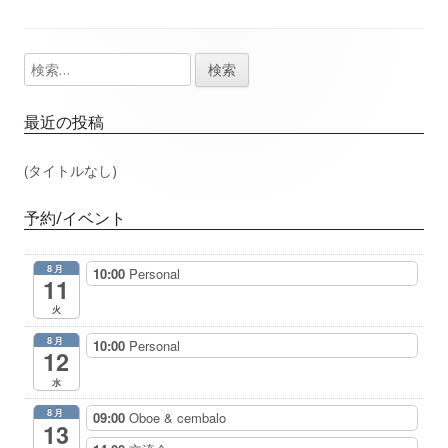
事：
事：
ナ
検
メ
ビ
索:
イ
ゲ
最近の投稿
ン
ー
(タイトルなし)
サ
シ
予約/イベント
イ
ョ
8月
10:00
Personal
ド
11
ン
火
バ
8月
10:00
Personal
12
ー
水
8月
09:00
Oboe & cembalo
13