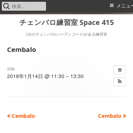
検
メ
メニュ
索:
イ
コ
チェンバロ練習室 Space 415
ン
ン
テ
2台のチェンバロ(ハープシコード)がある練習室
メ
ン
Cembalo
ツ
ニ
へ
ス
ュ
日時:
2018年1月14日 @ 11:30 – 13:30
キ
ー
ッ
プ
前
次
Cembalo
Cembalo
投
の
の
稿
記
記