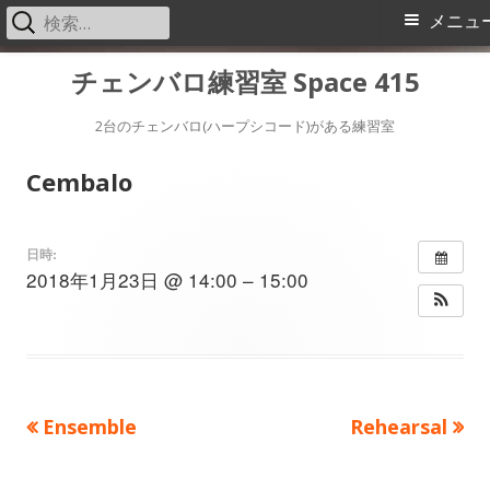
検
メ
メニュ
索:
イ
コ
チェンバロ練習室 Space 415
ン
ン
テ
2台のチェンバロ(ハープシコード)がある練習室
メ
ン
Cembalo
ツ
ニ
へ
ス
ュ
日時:
2018年1月23日 @ 14:00 – 15:00
キ
ー
ッ
プ
前
次
Ensemble
Rehearsal
投
の
の
稿
記
記