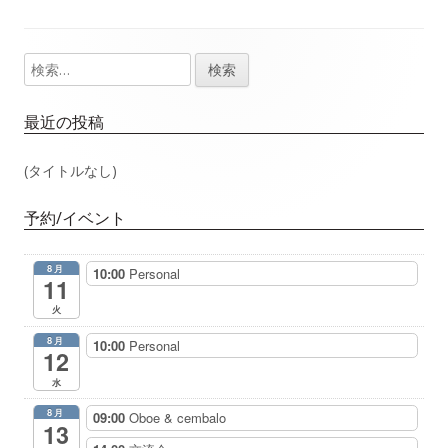
事：
事：
ナ
検
メ
ビ
索:
イ
ゲ
最近の投稿
ン
ー
(タイトルなし)
サ
シ
予約/イベント
イ
ョ
8月
10:00
Personal
ド
11
ン
火
バ
8月
10:00
Personal
12
ー
水
8月
09:00
Oboe & cembalo
13