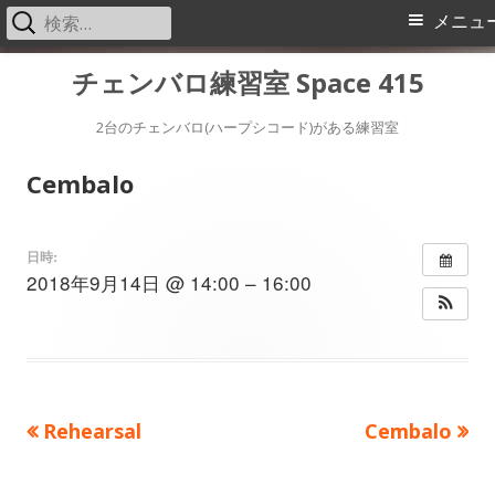
検
メ
メニュ
索:
イ
コ
チェンバロ練習室 Space 415
ン
ン
テ
2台のチェンバロ(ハープシコード)がある練習室
メ
ン
Cembalo
ツ
ニ
へ
ス
ュ
日時:
2018年9月14日 @ 14:00 – 16:00
キ
ー
ッ
プ
前
次
Rehearsal
Cembalo
投
の
の
稿
記
記