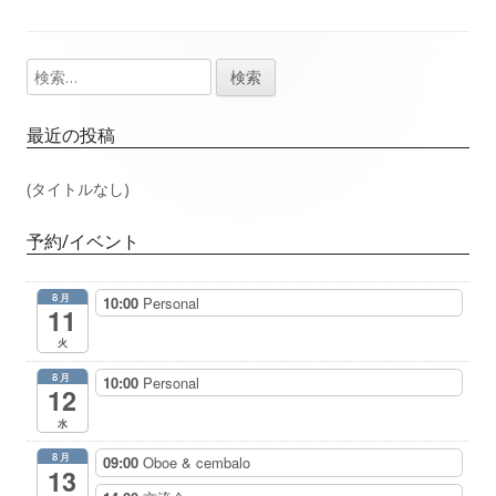
事：
事：
ナ
検
メ
ビ
索:
イ
ゲ
最近の投稿
ン
ー
(タイトルなし)
サ
シ
予約/イベント
イ
ョ
8月
10:00
Personal
ド
11
ン
火
バ
8月
10:00
Personal
12
ー
水
8月
09:00
Oboe & cembalo
13