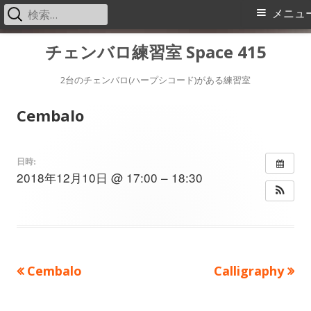
検
メ
メニュ
索:
イ
コ
チェンバロ練習室 Space 415
ン
ン
テ
2台のチェンバロ(ハープシコード)がある練習室
メ
ン
Cembalo
ツ
ニ
へ
ス
ュ
日時:
2018年12月10日 @ 17:00 – 18:30
キ
ー
ッ
プ
前
次
Cembalo
Calligraphy
投
の
の
稿
記
記