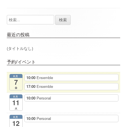
事：
事：
ナ
検
メ
ビ
索:
イ
ゲ
最近の投稿
ン
ー
(タイトルなし)
サ
シ
予約/イベント
イ
ョ
8月
10:00
Ensemble
ド
7
ン
17:00
Ensemble
金
バ
8月
10:00
Personal
11
ー
火
8月
10:00
Personal
12