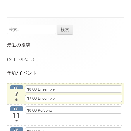
稿
記
記
事：
事：
ナ
検
メ
ビ
索:
イ
ゲ
最近の投稿
ン
ー
(タイトルなし)
サ
シ
予約/イベント
イ
ョ
8月
10:00
Ensemble
ド
7
ン
17:00
Ensemble
金
バ
8月
10:00
Personal
11
ー
火
8月