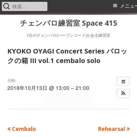
検
メ
メニュ
索:
イ
コ
チェンバロ練習室 Space 415
ン
ン
テ
2台のチェンバロ(ハープシコード)がある練習室
メ
ン
KYOKO OYAGI Concert Series バロッ
ツ
ニ
クの箱 III vol.1 cembalo solo
へ
ス
ュ
キ
日時:
ー
2018年10月13日 @ 13:00 – 21:00
ッ
プ
前
次
Cembalo
Rehearsal
投
の
の