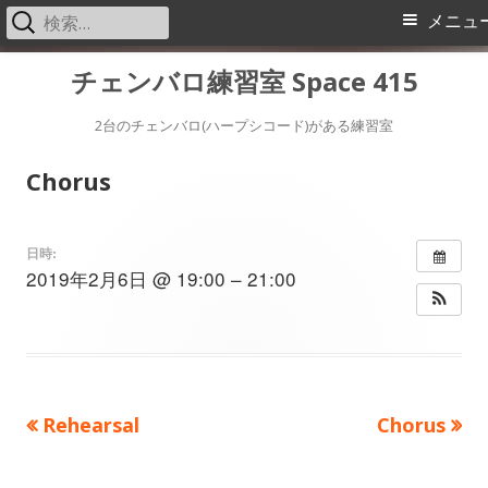
検
メ
メニュ
索:
イ
コ
チェンバロ練習室 Space 415
ン
ン
テ
2台のチェンバロ(ハープシコード)がある練習室
メ
ン
Chorus
ツ
ニ
へ
ス
ュ
日時:
2019年2月6日 @ 19:00 – 21:00
キ
ー
ッ
プ
前
次
Rehearsal
Chorus
投
の
の
稿
記
記