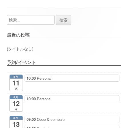
事：
事：
ナ
検
メ
ビ
索:
イ
ゲ
最近の投稿
ン
ー
(タイトルなし)
サ
シ
予約/イベント
イ
ョ
8月
10:00
Personal
ド
11
ン
火
バ
8月
10:00
Personal
12
ー
水
8月
09:00
Oboe & cembalo
13