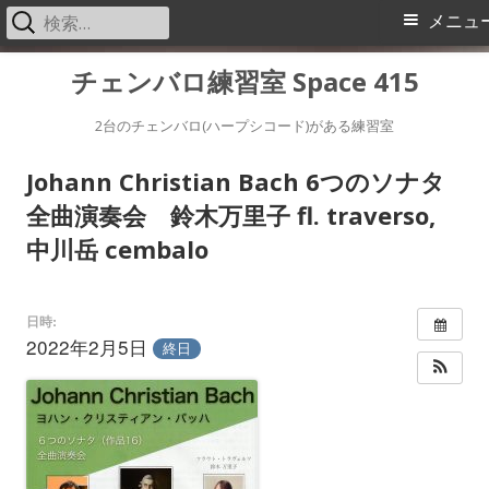
検
メ
メニュ
索:
イ
コ
チェンバロ練習室 Space 415
ン
ン
テ
2台のチェンバロ(ハープシコード)がある練習室
メ
ン
Johann Christian Bach 6つのソナタ
ツ
ニ
全曲演奏会 鈴木万里子 fl. traverso,
へ
中川岳 cembalo
ス
ュ
キ
ー
ッ
日時:
プ
2022年2月5日
終日