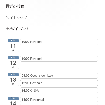
ー
イ
最近の投稿
シ
ン
(タイトルなし)
ョ
サ
予約/イベント
ン
イ
8月
10:00
Personal
ド
11
火
バ
8月
10:00
Personal
12
ー
水
8月
09:00
Oboe & cembalo
13
12:00
Cembalo
木
14:00
交流会
8月
11:00
Rehearsal
14