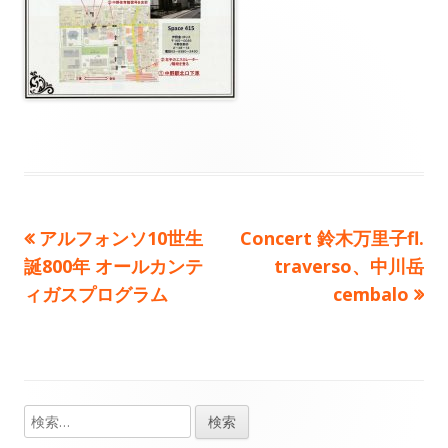
前
次
アルフォンソ10世生
Concert 鈴木万里子fl.
投
の
の
誕800年 オールカンテ
traverso、中川岳
稿
記
記
ィガスプログラム
cembalo
事：
事：
ナ
ビ
ゲ
検
メ
索: