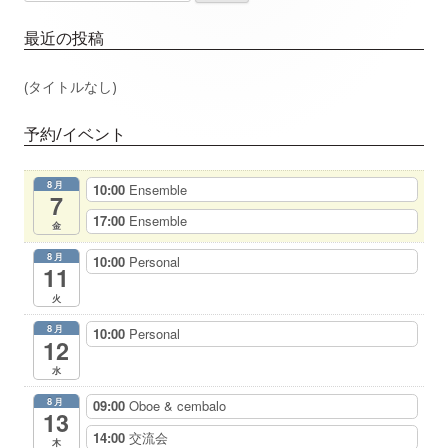
索:
イ
ゲ
最近の投稿
ン
ー
(タイトルなし)
サ
シ
予約/イベント
イ
ョ
8月
10:00
Ensemble
ド
7
ン
17:00
Ensemble
金
バ
8月
10:00
Personal
11
ー
火
8月
10:00
Personal
12
水
8月
09:00
Oboe & cembalo
13
14:00
交流会
木