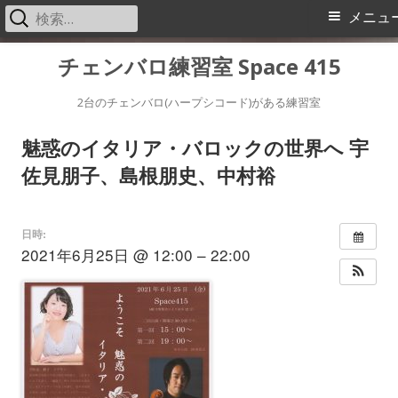
検
メ
メニュ
索:
イ
コ
チェンバロ練習室 Space 415
ン
ン
テ
2台のチェンバロ(ハープシコード)がある練習室
メ
ン
魅惑のイタリア・バロックの世界へ 宇
ツ
ニ
佐見朋子、島根朋史、中村裕
へ
ス
ュ
キ
日時:
ー
2021年6月25日 @ 12:00 – 22:00
ッ
プ