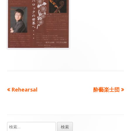
前
次
Rehearsal
酔藝楽士団
投
の
の
稿
記
記
事：
事：
ナ
検
メ
ビ