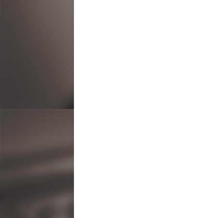
ビ
ゲ
ー
シ
ョ
ン