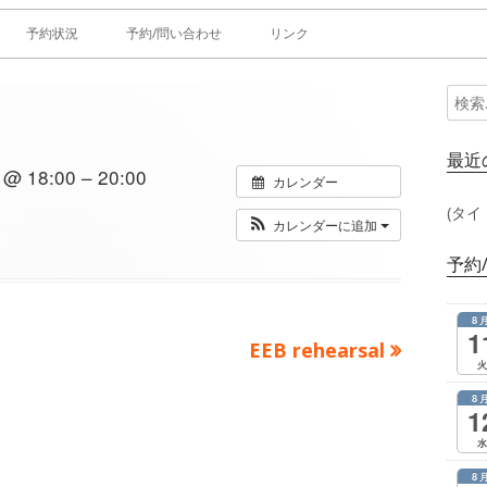
予約状況
予約/問い合わせ
リンク
検
メ
索:
イ
最近
 18:00 – 20:00
カレンダー
ン
(タイ
カレンダーに追加
サ
予約
イ
8
ド
1
次
EEB rehearsal
火
の
バ
8
記
1
ー
事：
水
8