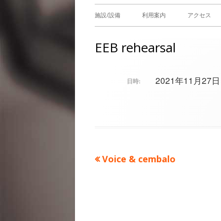
メ
施設/設備
利用案内
アクセス
イ
EEB rehearsal
ン
メ
2021年11月27日 @
日時:
ニ
ュ
ー
前
Voice & cembalo
投
の
稿
記
事：
ナ