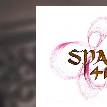
コ
ン
テ
ン
ツ
へ
ス
キ
ッ
プ