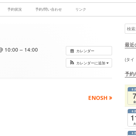
予約状況
予約/問い合わせ
リンク
検
メ
索:
イ
最近
10:00 – 14:00
カレンダー
ン
(タイ
カレンダーに追加
サ
予約
イ
8
ド
次
ENOSH
金
の
バ
8
記
1
ー
事：
火
8