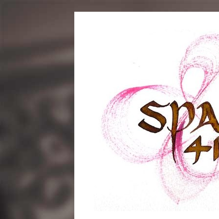
コ
ン
テ
ン
ツ
へ
ス
キ
ッ
プ