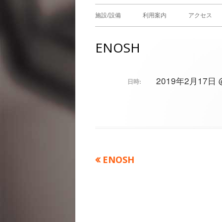
メ
施設/設備
利用案内
アクセス
イ
ENOSH
ン
メ
2019年2月17日 @ 
日時:
ニ
ュ
ー
前
ENOSH
投
の
稿
記
事：
ナ