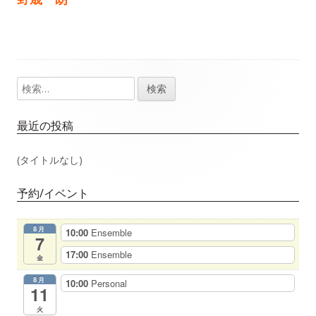
事：
事：
ナ
ビ
ゲ
検
メ
索:
ー
イ
最近の投稿
シ
ン
(タイトルなし)
ョ
サ
予約/イベント
ン
イ
8月
10:00
Ensemble
ド
7
17:00
Ensemble
金
バ
8月
10:00
Personal
11
ー
火