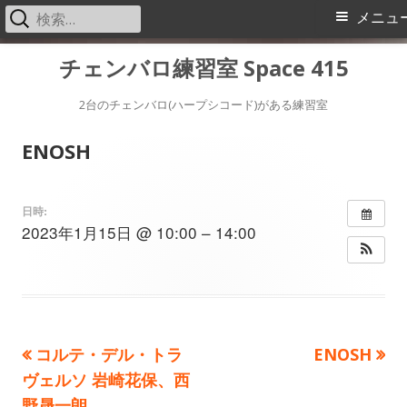
検
メ
メニュ
索:
イ
コ
チェンバロ練習室 Space 415
ン
ン
テ
2台のチェンバロ(ハープシコード)がある練習室
メ
ン
ENOSH
ツ
ニ
へ
ス
ュ
日時:
2023年1月15日 @ 10:00 – 14:00
キ
ー
ッ
プ
前
次
コルテ・デル・トラ
ENOSH
投
の
の
ヴェルソ 岩崎花保、西
稿
記
記
野晟一朗