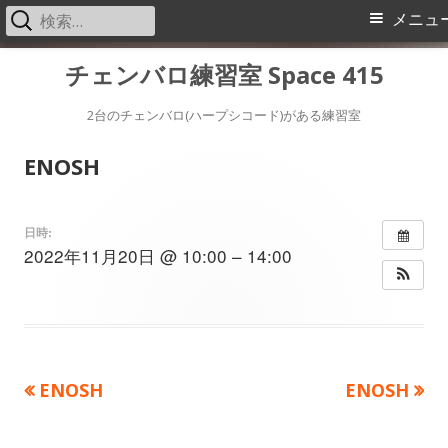
検
メ
メニュ
索:
イ
コ
チェンバロ練習室 Space 415
ン
ン
テ
2台のチェンバロ(ハープシコード)がある練習室
メ
ン
ENOSH
ツ
ニ
へ
ス
ュ
日時:
2022年11月20日 @ 10:00 – 14:00
キ
ー
ッ
プ
前
次
ENOSH
ENOSH
投
の
の
稿
記
記