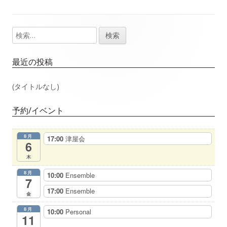
事：
事：
ナ
検
メ
ビ
索:
イ
ゲ
最近の投稿
ン
ー
(タイトルなし)
サ
シ
予約/イベント
イ
ョ
8月
17:00
津屋会
ド
6
ン
木
バ
8月
10:00
Ensemble
7
ー
17:00
Ensemble
金
8月
10:00
Personal
11